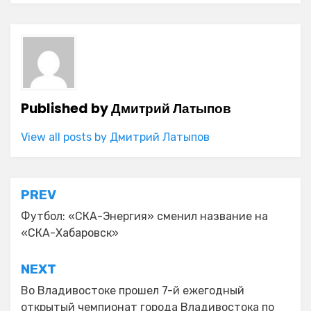
Published by
Дмитрий Латыпов
View all posts by Дмитрий Латыпов
Навигация
PREV
по
Футбол: «СКА-Энергия» сменил название на
«СКА-Хабаровск»
записям
NEXT
Во Владивостоке прошел 7-й ежегодный
открытый чемпионат города Владивостока по