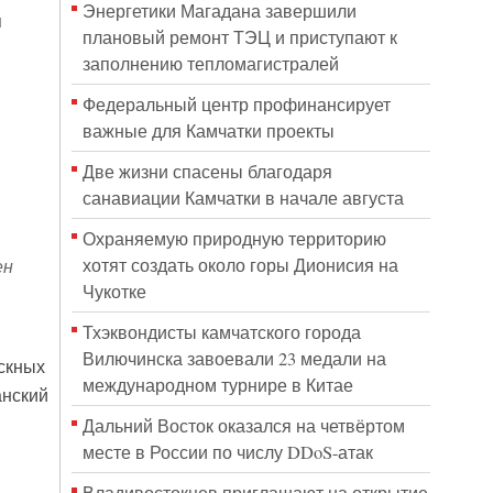
Энергетики Магадана завершили
я
плановый ремонт ТЭЦ и приступают к
заполнению тепломагистралей
Федеральный центр профинансирует
важные для Камчатки проекты
Две жизни спасены благодаря
санавиации Камчатки в начале августа
Охраняемую природную территорию
хотят создать около горы Дионисия на
ен
Чукотке
Тхэквондисты камчатского города
Вилючинска завоевали 23 медали на
скных
международном турнире в Китае
анский
Дальний Восток оказался на четвёртом
месте в России по числу DDoS-атак