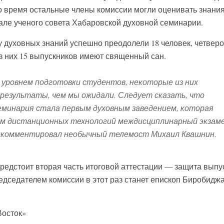
о время остальные члены комиссии могли оценивать знани
зале ученого совета Хабаровской духовной семинарии.
у духовных знаний успешно преодолели 18 человек, четверо
из них 15 выпускников имеют священный сан.
 уровнем подготовки студентов, некоторые из них
 результаты, чем мы ожидали. Следует сказать, что
еминария стала первым духовным заведением, которая
ием дистанционных технологий междисциплинарный экзам
прокомментировал необычный телемост Михаил Квашнин.
едстоит вторая часть итоговой аттестации — защита выпу
дседателем комиссии в этот раз станет епископ Биробидж
осток»