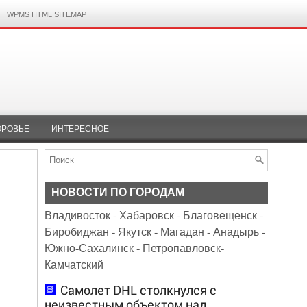
WPMS HTML SITEMAP
ОРОВЬЕ
ИНТЕРЕСНОЕ
НОВОСТИ ПО ГОРОДАМ
Владивосток
-
Хабаровск
-
Благовещенск
-
Биробиджан
-
Якутск
-
Магадан
-
Анадырь
-
Южно-Сахалинск
-
Петропавловск-
Камчатский
Самолет DHL столкнулся с
неизвестным объектом над