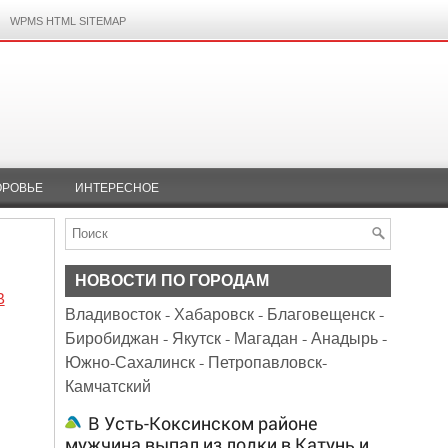
WPMS HTML SITEMAP
ОРОВЬЕ
ИНТЕРЕСНОЕ
НОВОСТИ ПО ГОРОДАМ
В
Владивосток
-
Хабаровск
-
Благовещенск
-
Биробиджан
-
Якутск
-
Магадан
-
Анадырь
-
Южно-Сахалинск
-
Петропавловск-
Камчатский
В Усть-Коксинском районе
мужчина выпал из лодки в Катунь и