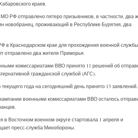
 Хабаровского краев.
МО РФ отправлено пятеро призывников, в частности, два 
дин новобранец, проживающий в Республике Бурятия, два
РФ в Краснодарском крае для прохождения военной службы
ет отправлено два жителя Приморья.
енными комиссариатами ВВО принято 11 решений об отправ
тернативной гражданской службой (АГС).
текущего года на сегодняшний день принято 13 заявлений.
 кампании военными комиссариатами ВВО осталось отправи
ранцев.
 в Восточном военном округе стартовала 1 апреля и
общает пресс-служба Минобороны.