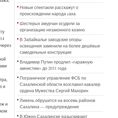
ража,
Новые спектакли расскажут о
происхождении народа cаха
Шестерых амурчан осудили за
организацию незаконного казино
кту
14
В Забайкалье заводские опоры
 через
освещения заменили на более дешёвые
самодельные конструкции
ной
Владимир Путин продлил «гаражную
ками
амнистию» до 2031 года
Пограничное управление ФСБ по
тра,
Сахалинской области возглавил кавалер
ю и
ордена Мужества Сергей Махорин
Ливень обрушится на восемь районов
еж и
Сахалина — предупреждение
оком
В Южно-Сахалинске разыскивают