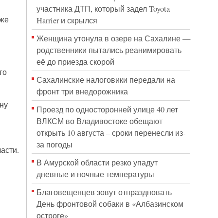
участника ДТП, который задел Toyota
 же
Harrier и скрылся
Женщина утонула в озере на Сахалине —
родственники пытались реанимировать
её до приезда скорой
го
Сахалинские налоговики передали на
фронт три внедорожника
ну
Проезд по односторонней улице 40 лет
ВЛКСМ во Владивостоке обещают
открыть 10 августа – сроки перенесли из-
за погоды
асти.
В Амурской области резко упадут
дневные и ночные температуры
Благовещенцев зовут отпраздновать
День фронтовой собаки в «Албазинском
остроге»