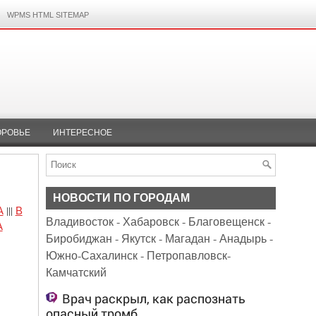
WPMS HTML SITEMAP
ОРОВЬЕ
ИНТЕРЕСНОЕ
НОВОСТИ ПО ГОРОДАМ
А
|||
В
Владивосток
-
Хабаровск
-
Благовещенск
-
А
Биробиджан
-
Якутск
-
Магадан
-
Анадырь
-
Южно-Сахалинск
-
Петропавловск-
Камчатский
Врач раскрыл, как распознать
опасный тромб