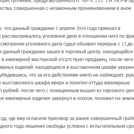
реступления, предусмотренного п. «б» ч. 2 ст. 158 УК РФ (к
ества, совершенная с незаконным проникновением в иное
, что данный гражданин 1 апреля 2016 года приехал в
е рассматривалось уголовное дело в отношении него по фа
смотрении уголовного дела судья объявил перерыв с 12 до 
мя данный гражданин зашел в торговый центр, находящийся
то в ювелирной мастерской отсутствует продавец, после чего
ирных изделий, находящихся в выставочном шкафе указан
бедившись, что за его действиями никто не наблюдает, ру
 выставочного шкафа вверх и похитил оттуда ювелирные
0 рублей, после чего с похищенным вышел из торгового цен
ные ювелирные изделия завернул в платок, положил на земл
суд, где ему огласили приговор за ранее совершенный граб
одного года лишения свободы условно с испытательным ср