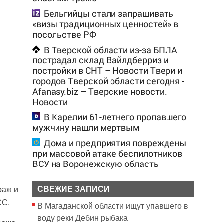
Бельгийцы стали запрашивать
«визы традиционных ценностей» в
посольстве РФ
В Тверской области из-за БПЛА
пострадал склад Вайлдберриз и
постройки в СНТ – Новости Твери и
городов Тверской области сегодня -
Afanasy.biz – Тверские новости.
Новости
В Карелии 61-летнего пропавшего
мужчину нашли мертвым
Дома и предприятия повреждены
при массовой атаке беспилотников
ВСУ на Воронежскую область
раж и
СВЕЖИЕ ЗАПИСИ
СС.
В Магаданской области ищут упавшего в
воду реки Дебин рыбака