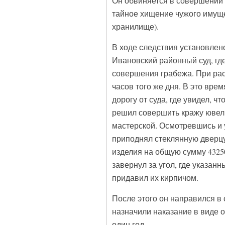
Он обвиняется в совершении п
тайное хищение чужого имущ
хранилище).
В ходе следствия установлено
Ивановский районный суд, гд
совершения грабежа. При рас
часов того же дня. В это вре
дорогу от суда, где увидел, ч
решил совершить кражу ювел
мастерской. Осмотревшись и у
приподнял стеклянную дверцу
изделия на общую сумму 4325
завернул за угол, где указан
придавил их кирпичом.
После этого он направился в 
назначили наказание в виде 
один год.