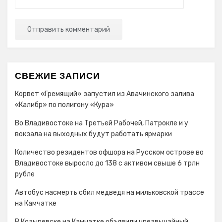
СВЕЖИЕ ЗАПИСИ
Корвет «Гремящий» запустил из Авачинского залива
«Калибр» по полигону «Кура»
Во Владивостоке на Третьей Рабочей, Патрокле и у
вокзала на выходных будут работать ярмарки
Количество резидентов офшора на Русском острове во
Владивостоке выросло до 138 с активом свыше 6 трлн
рубле
Автобус насмерть сбил медведя на мильковской трассе
на Камчатке
В Козыревске на Камчатке объявили чрезвычайный