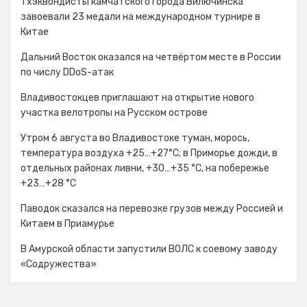
Тхэквондисты камчатского города Вилючинска
завоевали 23 медали на международном турнире в
Китае
Дальний Восток оказался на четвёртом месте в России
по числу DDoS-атак
Владивостокцев приглашают на открытие нового
участка велотропы на Русском острове
Утром 6 августа во Владивостоке туман, морось,
температура воздуха +25…+27°С; в Приморье дожди, в
отдельных районах ливни, +30…+35 °C, на побережье
+23…+28 °C
Паводок сказался на перевозке грузов между Россией и
Китаем в Приамурье
В Амурской области запустили ВОЛС к соевому заводу
«Содружества»