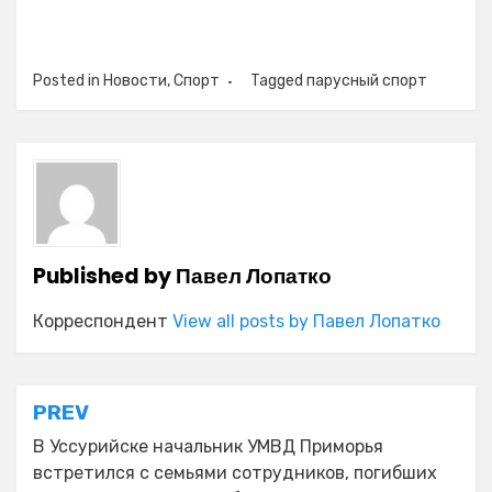
Posted in
Новости
,
Спорт
Tagged
парусный спорт
Published by
Павел Лопатко
Корреспондент
View all posts by Павел Лопатко
Навигация
PREV
по
В Уссурийске начальник УМВД Приморья
встретился с семьями сотрудников, погибших
записям