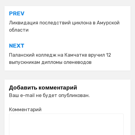
Навигация
PREV
по
Ликвидация последствий циклона в Амурской
области
записям
NEXT
Паланский колледж на Камчатке вручил 12
выпускникам дипломы оленеводов
Добавить комментарий
Ваш e-mail не будет опубликован.
Комментарий