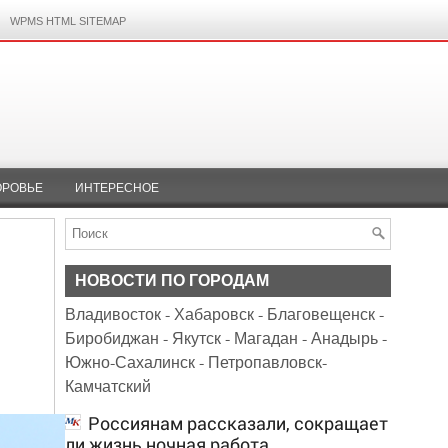
WPMS HTML SITEMAP
ОРОВЬЕ
ИНТЕРЕСНОЕ
НОВОСТИ ПО ГОРОДАМ
Владивосток
-
Хабаровск
-
Благовещенск
-
Биробиджан
-
Якутск
-
Магадан
-
Анадырь
-
Южно-Сахалинск
-
Петропавловск-
Камчатский
Россиянам рассказали, сокращает
ли жизнь ночная работа