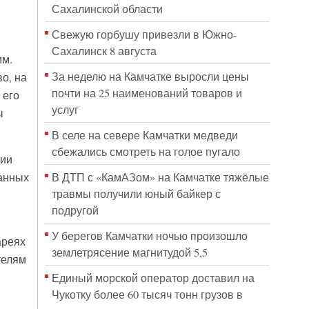
Сахалинской области
Свежую горбушу привезли в Южно-
Сахалинск 8 августа
им.
За неделю на Камчатке выросли цены
о, на
почти на 25 наименований товаров и
 его
услуг
ы
В селе на севере Камчатки медведи
сбежались смотреть на голое пугало
рии
В ДТП с «КамАЗом» на Камчатке тяжёлые
данных
травмы получили юный байкер с
подругой
У берегов Камчатки ночью произошло
ареях
землетрясение магнитудой 5,5
телям
Единый морской оператор доставил на
Чукотку более 60 тысяч тонн грузов в