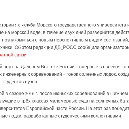
ватории яхт-клуба Морского государственного университета 
ые на морской воде, в течение двух дней развернётся действ
 познакомиться с новым перспективным видом состязаний,
техники. Об этом редакции ДВ_РОСС сообщили организатор
атной связи
.
й порт на Дальнем Востоке России – впервые в своей исто
х инженерных соревнований – гонок солнечных лодок, соз
 студентов вузов.
ой в сезоне 2016 г. после июньских соревнований в Нижнем
 лучшие в трёх классах маломерные суда на солнечных бат
верситетов Европейской части России. На этот раз победи
ные лодки, разработанные студенческими коллективами