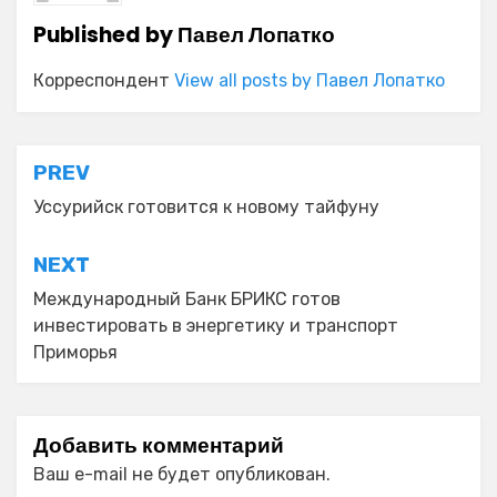
Published by
Павел Лопатко
Корреспондент
View all posts by Павел Лопатко
Навигация
PREV
по
Уссурийск готовится к новому тайфуну
записям
NEXT
Международный Банк БРИКС готов
инвестировать в энергетику и транспорт
Приморья
Добавить комментарий
Ваш e-mail не будет опубликован.