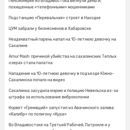
Пенсионерке из Владивостока вепнули деньги,
похищенные «телефонными» мошенниками
Подстанцию «Перевальная» строят в Находке
ЦУМ забрали у бизнесменов в Хабаровске
Неадекватный парень напал на 10-летнюю девочку на
Сахалине
Amur Mash: причиной убийства на сахалинских Теплых
озерах стала палатка
Нападение на 10-летнюю девочку в подъезде Южно-
Сахалинска попало на видео
Сахалинка засудила мэрию и полицию Невельска из-за
штрафа за использование виброколонки
Корвет «Гремящий» запустил из Авачинского залива
«Калибр» по полигону «Кура»
Во Владивостоке на Третьей Рабочей, Патрокле и у