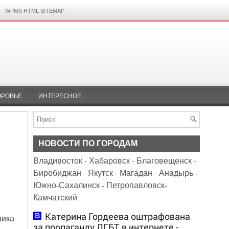
WPMS HTML SITEMAP
ОРОВЬЕ
ИНТЕРЕСНОЕ
НОВОСТИ ПО ГОРОДАМ
Владивосток
-
Хабаровск
-
Благовещенск
-
Биробиджан
-
Якутск
-
Магадан
-
Анадырь
-
Южно-Сахалинск
-
Петропавловск-
Камчатский
Катерина Гордеева оштрафована
ника
за пропаганду ЛГБТ в интернете -