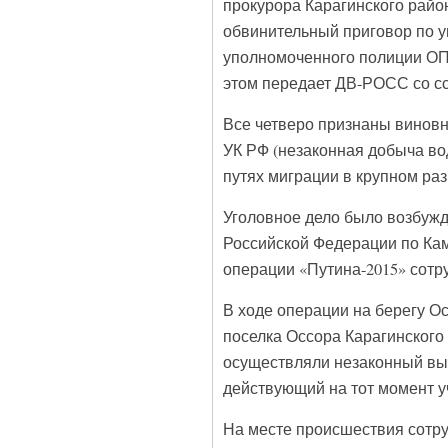
прокурора Карагинского райо
обвинительный приговор по у
уполномоченного полиции ОП 
этом передает ДВ-РОСС со сс
Все четверо признаны виновн
УК РФ (незаконная добыча во
путях миграции в крупном раз
Уголовное дело было возбуж
Российской Федерации по Кам
операции «Путина-2015» сот
В ходе операции на берегу О
поселка Оссора Карагинского
осуществляли незаконный выл
действующий на тот момент у
На месте происшествия сотру