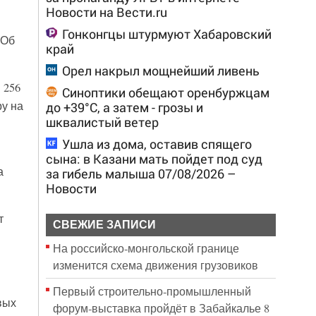
Новости на Вести.ru
Гонконгцы штурмуют Хабаровский
 Об
край
Орел накрыл мощнейший ливень
 256
Синоптики обещают оренбуржцам
у на
до +39°С, а затем - грозы и
шквалистый ветер
Ушла из дома, оставив спящего
сына: в Казани мать пойдет под суд
а
за гибель малыша 07/08/2026 –
Новости
т
СВЕЖИЕ ЗАПИСИ
На российско‑монгольской границе
изменится схема движения грузовиков
Первый строительно‑промышленный
вых
форум‑выставка пройдёт в Забайкалье 8