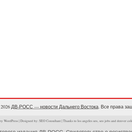
- 2026
ДВ-РОСС — новости Дальнего Востока
. Все права з
y WordPress | Designed by: SEO Consultant | Thanks to los angeles seo, seo jobs and denver col
тевого издания ДВ-РОСС. Свидетельство о регистр