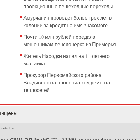
проекционные пешеходные переходы
Амурчанин проведет более трех лет в
колонии за кредит на имя знакомого
Почти 10 млн рублей передала
мошенникам пенсионерка из Приморья
Житель Находки напал на 11-летнего
мальчика
Прокурор Первомайского района
Владивостока проверил ход ремонта
теплосетей
ащищены.
orado Test
СМИ ЭЛ № ФС 77 - 71200
ации
, выдано Федеральной