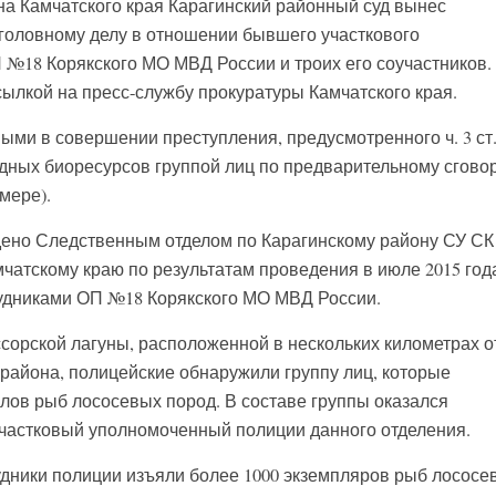
на Камчатского края Карагинский районный суд вынес
головному делу в отношении бывшего участкового
№18 Корякского МО МВД России и троих его соучастников.
ылкой на пресс-службу прокуратуры Камчатского края.
ыми в совершении преступления, предусмотренного ч. 3 ст.
дных биоресурсов группой лиц по предварительному сговор
мере).
дено Следственным отделом по Карагинскому району СУ СК
чатскому краю по результатам проведения в июле 2015 год
рудниками ОП №18 Корякского МО МВД России.
ссорской лагуны, расположенной в нескольких километрах о
 района, полицейские обнаружили группу лиц, которые
ов рыб лососевых пород. В составе группы оказался
частковый уполномоченный полиции данного отделения.
дники полиции изъяли более 1000 экземпляров рыб лососе