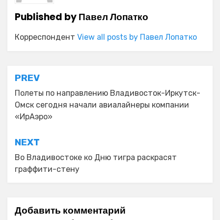
Published by
Павел Лопатко
Корреспондент
View all posts by Павел Лопатко
Навигация
PREV
по
Полеты по направлению Владивосток-Иркутск-
Омск сегодня начали авиалайнеры компании
записям
«ИрАэро»
NEXT
Во Владивостоке ко Дню тигра раскрасят
граффити-стену
Добавить комментарий