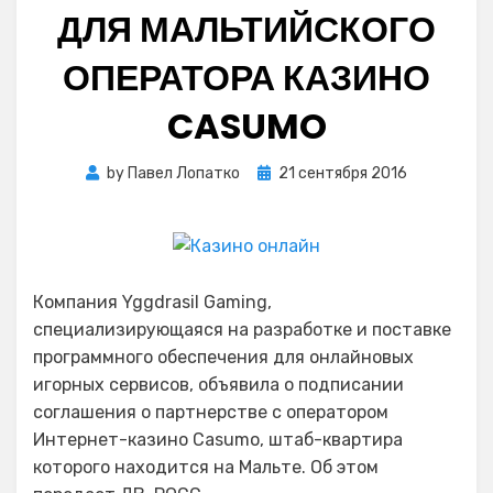
ДЛЯ МАЛЬТИЙСКОГО
ОПЕРАТОРА КАЗИНО
CASUMO
Posted
by
Павел Лопатко
21 сентября 2016
on
Компания Yggdrasil Gaming,
специализирующаяся на разработке и поставке
программного обеспечения для онлайновых
игорных сервисов, объявила о подписании
соглашения о партнерстве с оператором
Интернет-казино Casumo, штаб-квартира
которого находится на Мальте. Об этом