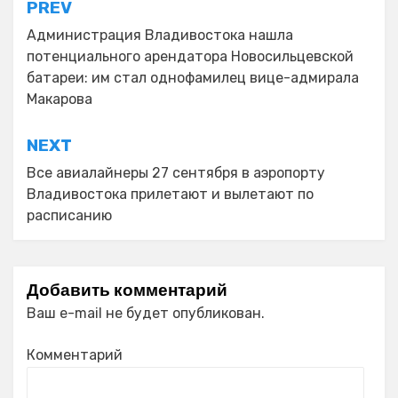
Навигация
PREV
по
Администрация Владивостока нашла
потенциального арендатора Новосильцевской
записям
батареи: им стал однофамилец вице-адмирала
Макарова
NEXT
Все авиалайнеры 27 сентября в аэропорту
Владивостока прилетают и вылетают по
расписанию
Добавить комментарий
Ваш e-mail не будет опубликован.
Комментарий