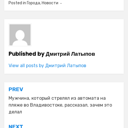
Posted in
Города
,
Новости
Published by
Дмитрий Латыпов
View all posts by Дмитрий Латыпов
Навигация
PREV
по
Мужчина, который стрелял из автомата на
пляже во Владивостоке, рассказал, зачем это
записям
делал
NEXT