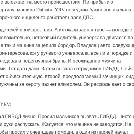
о выезжает на место происшествия. По прибытию
артину: машина Daihatsu YRV передним бамперов въехала 
орожного инцидента работает наряд ДПС.
детелей происшествия. А их оказывается трое — молодые
дположительно, нетрезвый водитель универсала двигался по
не так и машина зацепила бордюр. Владелец авто, следующ
поинтересовался у рулевого универсала, все ли в порядке и
следовала нецензурная брань. И неожиданно мужчина
ами. Тот дал сдачи. Затем вызвал сотрудников ГИБДД. Сейч
шет объяснительную, второй, предполагаемый зачинщик, сид
ужчины за версту пахнет алкоголем. Он рассказывает о св
 YRV:
ал ГИБДД лично. Просил мальчиков вызвать ГИБДД. Никто 
и руки распускать. Жалуется, что машина не заводится. Не
обы просил у очевидцев помощи, а один из парней начал