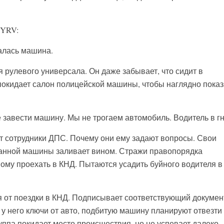
 YRV:
алась машина.
 рулевого универсала. Он даже забывает, что сидит в
окидает салон полицейской машины, чтобы наглядно показ
 завести машину. Мы не трогаем автомобиль. Водитель в гн
ют сотрудники ДПС. Почему они ему задают вопросы. Свои
анной машины заливает вином. Стражи правопорядка
ому проехать в КНД. Пытаются усадить буйного водителя в
я от поездки в КНД. Подписывает соответствующий докумен
у него ключи от авто, подбитую машину планируют отвезти
ппа покидает место происшествия, но не успевает далеко