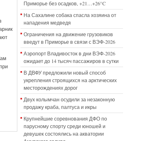
Приморье без осадков, +21…+26°C
На Сахалине собака спасла хозяина от
в
нападения медведя
арник
Ограничения на движение грузовиков
ают
введут в Приморье в связи с ВЭФ-2026
Аэропорт Владивосток в дни ВЭФ-2026
Там
ожидает до 14 тысяч пассажиров в сутки
 при
В ДВФУ предложили новый способ
укрепления строящихся на арктических
месторождениях дорог
Двух колымчан осудили за незаконную
продажу краба, палтуса и икры
Крупнейшие соревнования ДФО по
парусному спорту среди юношей и
девушек состоялись на акватории