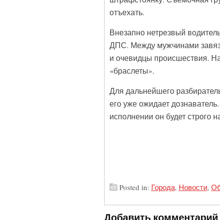
отъехать.
Внезапно нетрезвый водитель 
ДПС. Между мужчинами завяз
и очевидцы происшествия. Н
«браслеты».
Для дальнейшего разбиратель
его уже ожидает дознаватель
исполнении он будет строго н
Posted in:
Города
,
Новости
,
Об
Добавить комментарий