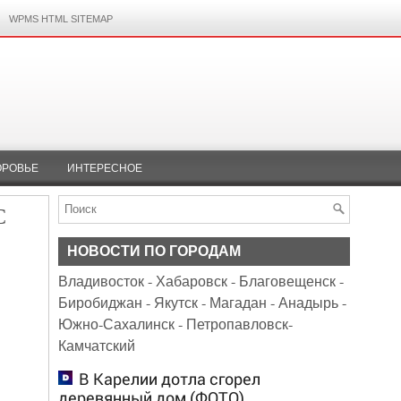
WPMS HTML SITEMAP
ОРОВЬЕ
ИНТЕРЕСНОЕ
С
НОВОСТИ ПО ГОРОДАМ
Владивосток
-
Хабаровск
-
Благовещенск
-
Биробиджан
-
Якутск
-
Магадан
-
Анадырь
-
Южно-Сахалинск
-
Петропавловск-
Камчатский
В Карелии дотла сгорел
деревянный дом (ФОТО)