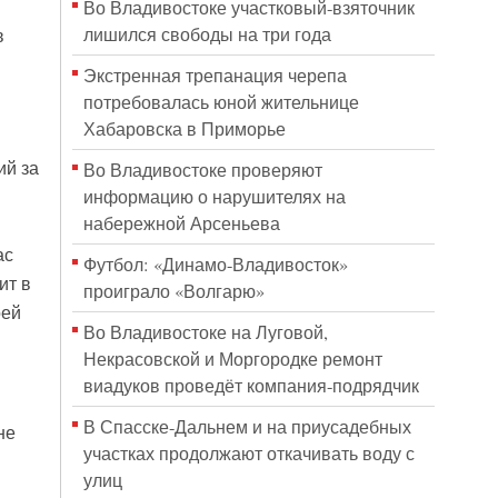
Во Владивостоке участковый-взяточник
лишился свободы на три года
в
Экстренная трепанация черепа
потребовалась юной жительнице
Хабаровска в Приморье
ий за
Во Владивостоке проверяют
информацию о нарушителях на
набережной Арсеньева
ас
Футбол: «Динамо-Владивосток»
ит в
проиграло «Волгарю»
оей
Во Владивостоке на Луговой,
Некрасовской и Моргородке ремонт
виадуков проведёт компания-подрядчик
В Спасске-Дальнем и на приусадебных
не
участках продолжают откачивать воду с
улиц