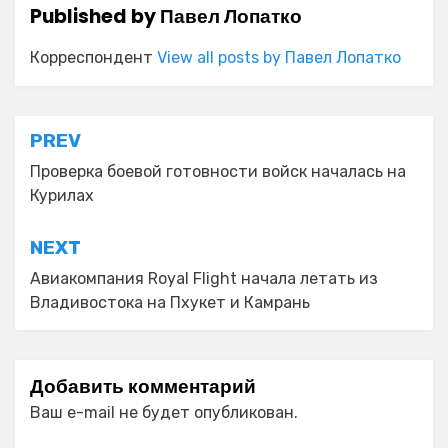
Published by
Павел Лопатко
Корреспондент
View all posts by Павел Лопатко
Навигация
PREV
по
Проверка боевой готовности войск началась на
Курилах
записям
NEXT
Авиакомпания Royal Flight начала летать из
Владивостока на Пхукет и Камрань
Добавить комментарий
Ваш e-mail не будет опубликован.