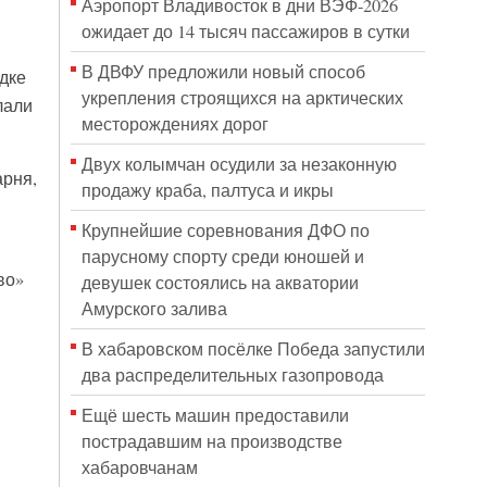
Аэропорт Владивосток в дни ВЭФ-2026
ожидает до 14 тысяч пассажиров в сутки
В ДВФУ предложили новый способ
дке
укрепления строящихся на арктических
лали
месторождениях дорог
Двух колымчан осудили за незаконную
арня,
продажу краба, палтуса и икры
Крупнейшие соревнования ДФО по
парусному спорту среди юношей и
во»
девушек состоялись на акватории
Амурского залива
В хабаровском посёлке Победа запустили
два распределительных газопровода
Ещё шесть машин предоставили
пострадавшим на производстве
хабаровчанам