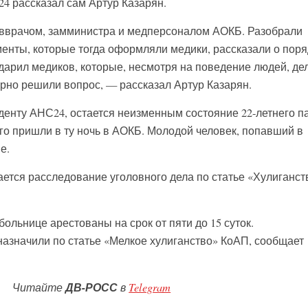
4 рассказал сам Артур Казарян.
авврачом, замминистра и медперсоналом АОКБ. Разобрали
менты, которые тогда оформляли медики, рассказали о поря
дарил медиков, которые, несмотря на поведение людей, де
ирно решили вопрос, — рассказал Артур Казарян.
денту АНС24, остается неизменным состояние 22-летнего п
го пришли в ту ночь в АОКБ. Молодой человек, попавший в
е.
ется расследование уголовного дела по статье «Хулиганст
больнице арестованы на срок от пяти до 15 суток.
азначили по статье «Мелкое хулиганство» КоАП, сообщает
Читайте
ДВ-РОСС
в
Telegram