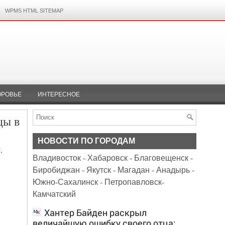
WPMS HTML SITEMAP
ОРОВЬЕ
ИНТЕРЕСНОЕ
цы в
НОВОСТИ ПО ГОРОДАМ
,
Владивосток
-
Хабаровск
-
Благовещенск
-
Биробиджан
-
Якутск
-
Магадан
-
Анадырь
-
Южно-Сахалинск
-
Петропавловск-
Камчатский
Хантер Байден раскрыл
величайшую ошибку своего отца: