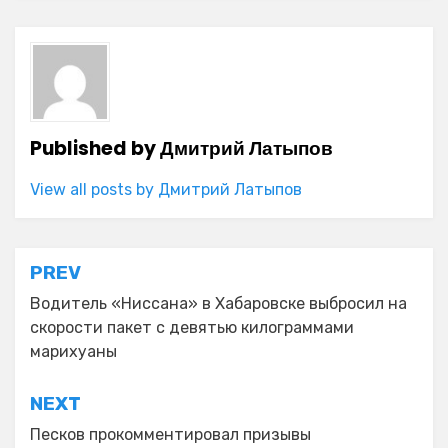
Published by
Дмитрий Латыпов
View all posts by Дмитрий Латыпов
Навигация
PREV
по
Водитель «Ниссана» в Хабаровске выбросил на
скорости пакет с девятью килограммами
записям
марихуаны
NEXT
Песков прокомментировал призывы