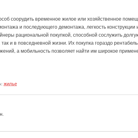
пособ соорудить временное жилое или хозяйственное поме
 монтажа и последующего демонтажа, легкость конструкции 
йнеры рациональной покупкой, способной сослужить долгу
, так и в повседневной жизни. Их покупка гораздо рентабел
ений, а мобильность позволяет найти им широкое примен
s:
жилье
н.