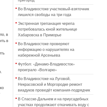
пригород
Во Владивостоке участковый-взяточник
лишился свободы на три года
Экстренная трепанация черепа
потребовалась юной жительнице
ло, в
Хабаровска в Приморье
ить в
Во Владивостоке проверяют
информацию о нарушителях на
ить
набережной Арсеньева
Футбол: «Динамо-Владивосток»
проиграло «Волгарю»
.
Во Владивостоке на Луговой,
Некрасовской и Моргородке ремонт
ко
виадуков проведёт компания-подрядчик
т
В Спасске-Дальнем и на приусадебных
участках продолжают откачивать воду с