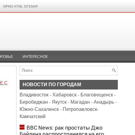
WPMS HTML SITEMAP
ОРОВЬЕ
ИНТЕРЕСНОЕ
Е С
НОВОСТИ ПО ГОРОДАМ
Владивосток
-
Хабаровск
-
Благовещенск
-
Биробиджан
-
Якутск
-
Магадан
-
Анадырь
-
Южно-Сахалинск
-
Петропавловск-
Камчатский
BBC News: рак простаты Джо
Байдена распространился на его