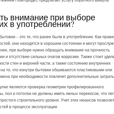
Нижнем Новгороде), предлагает услугу обратного выкупа
ть внимание при выборе
х в употреблении?
товки – это те, что ранее были в употреблении. Как прави
стей, они находятся в хорошем состоянии и могут прослуж
менее, при выборе нужно обращать внимание на прочность
и и отсутствие сильных очагов коррозии. Также стоит удел
сти стен и верхней части, а также состоянию внутренних
 на то, что изнутри бытовки обшиваются пластиковыми или
мена при необходимости повлечет дополнительные затраты
упке является проверка геометрии профилированного
ы, пол и потолок не должны иметь явных перекосов, что лег
ростого строительного уровня. Учет этих нюансов позволи
тей в процессе эксплуатации.