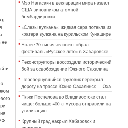
Мэр Нагасаки в декларации мира назвал
США виновником атомной
бомбардировки
 в
«Слезы вулкана»: жидкая сера потекла из
я
кратера вулкана на курильском Кунашире
а
ь не
Более 20 тысяч человек собрал
фестиваль «Русское лето» в Хабаровске
Реконструкторы воссоздали исторический
айти
бой за освобождение Южного Сахалина
Перевернувшийся грузовик перекрыл
но
дорогу на трассе Южно-Сахалинск — Оха
аком
Пляж Поспелова во Владивостоке стал
ового
чище: больше 400 кг мусора отправили на
при
утилизацию
ния
РФ
Крупный град накрыл Хабаровск и