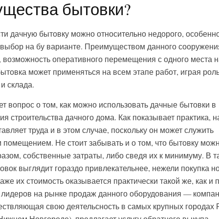
ущества бытовки?
сти дачную бытовку можно относительно недорого, особенно
й выбор на бу варианте. Преимуществом данного сооружени
, возможность оперативного перемещения с одного места н
 бытовка может применяться на всем этапе работ, играя рол
и склада.
ет вопрос о том, как можно использовать дачные бытовки в
я строительства дачного дома. Как показывает практика, н
авляет труда и в этом случае, поскольку он может служить
 помещением. Не стоит забывать и о том, что бытовку мож
разом, собственные затраты, либо сведя их к минимуму. В т
овок выглядит гораздо привлекательнее, нежели покупка н
аже их стоимость оказывается практически такой же, как и 
из лидеров на рынке продаж данного оборудования — компа
ствляющая свою деятельсность в самых крупных городах 