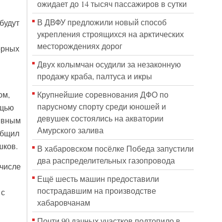
ожидает до 14 тысяч пассажиров в сутки
В ДВФУ предложили новый способ
будут
укрепления строящихся на арктических
месторождениях дорог
орных
Двух колымчан осудили за незаконную
продажу краба, палтуса и икры
Крупнейшие соревнования ДФО по
ом,
парусному спорту среди юношей и
ощью
девушек состоялись на акватории
ивным
Амурского залива
общил
шков.
В хабаровском посёлке Победа запустили
два распределительных газопровода
 числе
Ещё шесть машин предоставили
пострадавшим на производстве
 с
хабаровчанам
Почти 90 дачных участков подтопило в