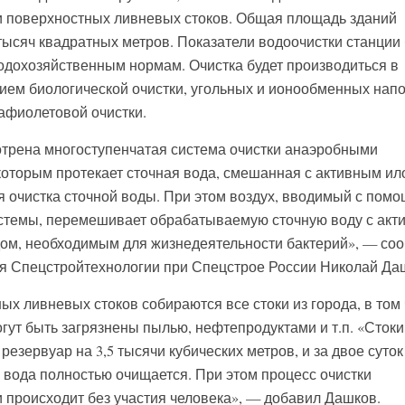
и поверхностных ливневых стоков. Общая площадь зданий
ысяч квадратных метров. Показатели водоочистки станции 
одохозяйственным нормам. Очистка будет производиться в
нием биологической очистки, угольных и ионообменных нап
рафиолетовой очистки.
отрена многоступенчатая система очистки анаэробными
 которым протекает сточная вода, смешанная с активным ил
я очистка сточной воды. При этом воздух, вводимый с пом
стемы, перемешивает обрабатываемую сточную воду с акт
дом, необходимым для жизнедеятельности бактерий», — со
я Спецстройтехнологии при Спецстрое России Николай Да
ых ливневых стоков собираются все стоки из города, в том
гут быть загрязнены пылью, нефтепродуктами и т.п. «Стоки
езервуар на 3,5 тысячи кубических метров, и за двое суток
вода полностью очищается. При этом процесс очистки
 происходит без участия человека», — добавил Дашков.