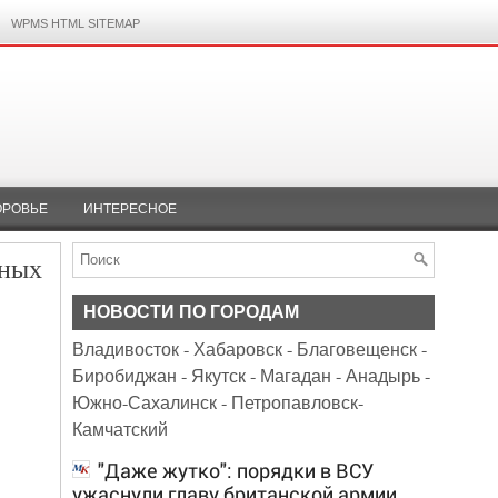
WPMS HTML SITEMAP
ОРОВЬЕ
ИНТЕРЕСНОЕ
чных
НОВОСТИ ПО ГОРОДАМ
Владивосток
-
Хабаровск
-
Благовещенск
-
Биробиджан
-
Якутск
-
Магадан
-
Анадырь
-
Южно-Сахалинск
-
Петропавловск-
Камчатский
"Даже жутко": порядки в ВСУ
ужаснули главу британской армии