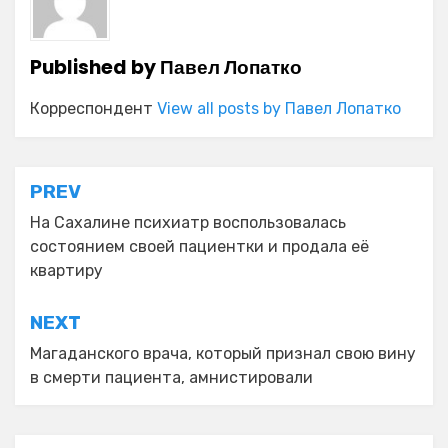
Published by
Павел Лопатко
Корреспондент
View all posts by Павел Лопатко
Навигация
PREV
по
На Сахалине психиатр воспользовалась
состоянием своей пациентки и продала её
записям
квартиру
NEXT
Магаданского врача, который признал свою вину
в смерти пациента, амнистировали