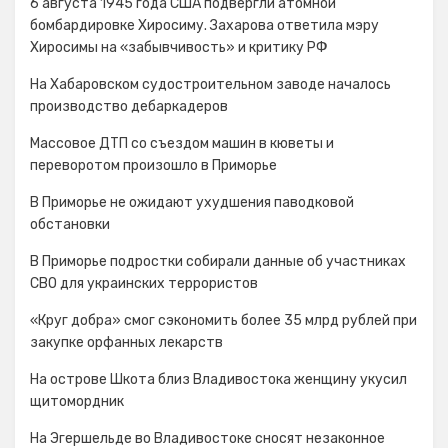
6 августа 1945 года США подвергли атомной
бомбардировке Хиросиму. Захарова ответила мэру
Хиросимы на «забывчивость» и критику РФ
На Хабаровском судостроительном заводе началось
производство дебаркадеров
Массовое ДТП со съездом машин в кюветы и
переворотом произошло в Приморье
В Приморье не ожидают ухудшения паводковой
обстановки
В Приморье подростки собирали данные об участниках
СВО для украинских террористов
«Круг добра» смог сэкономить более 35 млрд рублей при
закупке орфанных лекарств
На острове Шкота близ Владивостока женщину укусил
щитомордник
На Эгершельде во Владивостоке сносят незаконное