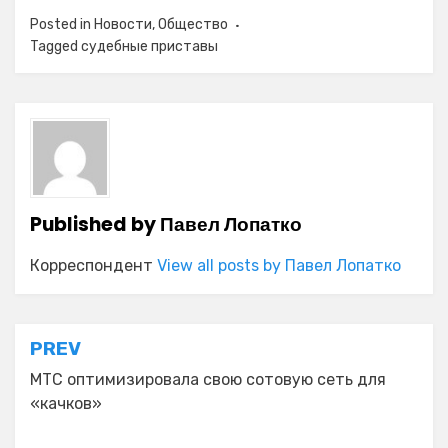
Posted in
Новости
,
Общество
Tagged
судебные приставы
Published by
Павел Лопатко
Корреспондент
View all posts by Павел Лопатко
Навигация
PREV
по
МТС оптимизировала свою сотовую сеть для
«качков»
записям