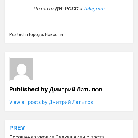
Читайте
ДВ-РОСС
в
Telegram
Posted in
Города
,
Новости
Published by
Дмитрий Латыпов
View all posts by Дмитрий Латыпов
Навигация
PREV
Порошенко уволил Саакашвили с поста