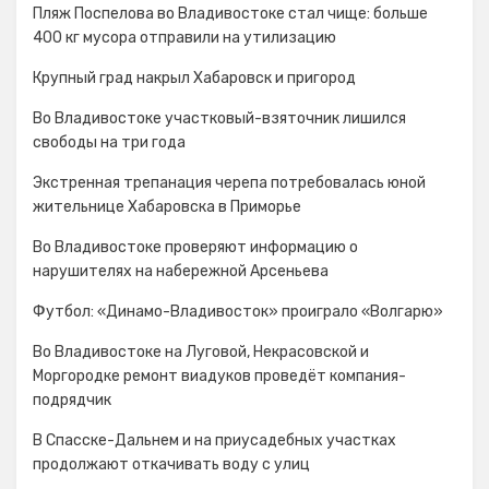
Пляж Поспелова во Владивостоке стал чище: больше
400 кг мусора отправили на утилизацию
Крупный град накрыл Хабаровск и пригород
Во Владивостоке участковый-взяточник лишился
свободы на три года
Экстренная трепанация черепа потребовалась юной
жительнице Хабаровска в Приморье
Во Владивостоке проверяют информацию о
нарушителях на набережной Арсеньева
Футбол: «Динамо-Владивосток» проиграло «Волгарю»
Во Владивостоке на Луговой, Некрасовской и
Моргородке ремонт виадуков проведёт компания-
подрядчик
В Спасске-Дальнем и на приусадебных участках
продолжают откачивать воду с улиц