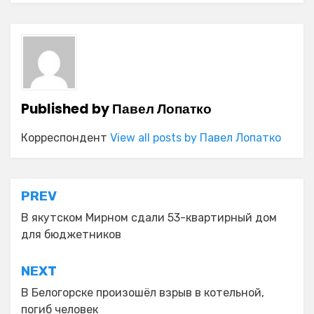
Published by
Павел Лопатко
Корреспондент
View all posts by Павел Лопатко
Навигация
PREV
по
В якутском Мирном сдали 53-квартирный дом
для бюджетников
записям
NEXT
В Белогорске произошёл взрыв в котельной,
погиб человек