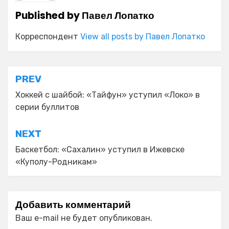
Published by
Павел Лопатко
Корреспондент
View all posts by Павел Лопатко
Навигация
PREV
по
Хоккей с шайбой: «Тайфун» уступил «Локо» в
серии буллитов
записям
NEXT
Баскетбол: «Сахалин» уступил в Ижевске
«Куполу-Родникам»
Добавить комментарий
Ваш e-mail не будет опубликован.