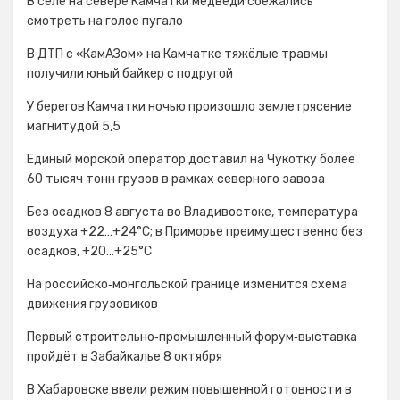
В селе на севере Камчатки медведи сбежались
смотреть на голое пугало
В ДТП с «КамАЗом» на Камчатке тяжёлые травмы
получили юный байкер с подругой
У берегов Камчатки ночью произошло землетрясение
магнитудой 5,5
Единый морской оператор доставил на Чукотку более
60 тысяч тонн грузов в рамках северного завоза
Без осадков 8 августа во Владивостоке, температура
воздуха +22…+24°С; в Приморье преимущественно без
осадков, +20…+25°C
На российско‑монгольской границе изменится схема
движения грузовиков
Первый строительно‑промышленный форум‑выставка
пройдёт в Забайкалье 8 октября
В Хабаровске ввели режим повышенной готовности в