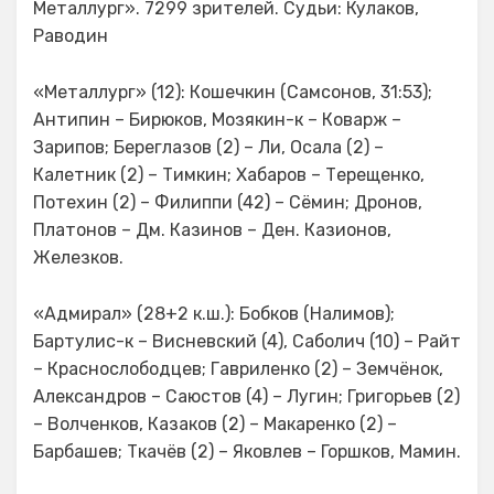
Металлург». 7299 зрителей. Судьи: Кулаков,
Раводин
«Металлург» (12): Кошечкин (Самсонов, 31:53);
Антипин – Бирюков, Мозякин-к – Коварж –
Зарипов; Береглазов (2) – Ли, Осала (2) –
Калетник (2) – Тимкин; Хабаров – Терещенко,
Потехин (2) – Филиппи (42) – Сёмин; Дронов,
Платонов – Дм. Казинов – Ден. Казионов,
Железков.
«Адмирал» (28+2 к.ш.): Бобков (Налимов);
Бартулис-к – Висневский (4), Саболич (10) – Райт
– Краснослободцев; Гавриленко (2) – Земчёнок,
Александров – Саюстов (4) – Лугин; Григорьев (2)
– Волченков, Казаков (2) – Макаренко (2) –
Барбашев; Ткачёв (2) – Яковлев – Горшков, Мамин.