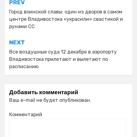
Навигация
PREV
по
Город воинской славы: один из дворов в самом
центре Владивостока «украсили» свастикой и
записям
рунами СС
NEXT
Все воздушные суда 12 декабря в аэропорту
Владивостока прилетают и вылетают по
расписанию
Добавить комментарий
Ваш e-mail не будет опубликован.
Комментарий