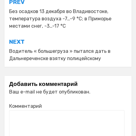
Навигация
PREV
по
Без осадков 13 декабря во Владивостоке,
температура воздуха -7…-9 °C; в Приморье
записям
местами снег, -3…-17 °C
NEXT
Водитель « большегруза » пытался дать в
Дальнереченске взятку полицейскому
Добавить комментарий
Ваш e-mail не будет опубликован.
Комментарий