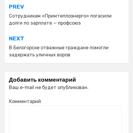
Навигация
PREV
по
Сотрудникам «Примтеплоэнерго» погасили
долги по зарплате — профсоюз
записям
NEXT
В Белогорске отважные граждане помогли
задержать уличных воров
Добавить комментарий
Ваш e-mail не будет опубликован.
Комментарий