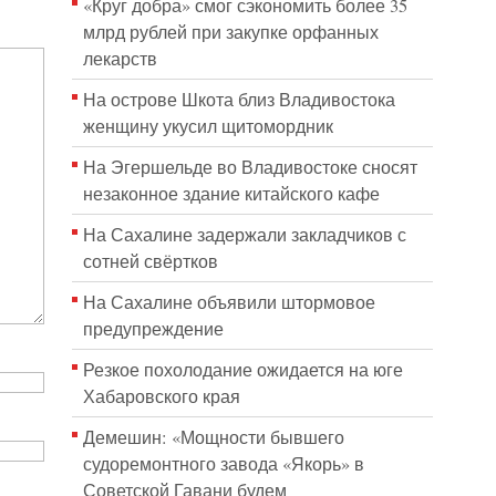
«Круг добра» смог сэкономить более 35
млрд рублей при закупке орфанных
лекарств
На острове Шкота близ Владивостока
женщину укусил щитомордник
На Эгершельде во Владивостоке сносят
незаконное здание китайского кафе
На Сахалине задержали закладчиков с
сотней свёртков
На Сахалине объявили штормовое
предупреждение
Резкое похолодание ожидается на юге
Хабаровского края
Демешин: «Мощности бывшего
судоремонтного завода «Якорь» в
Советской Гавани будем