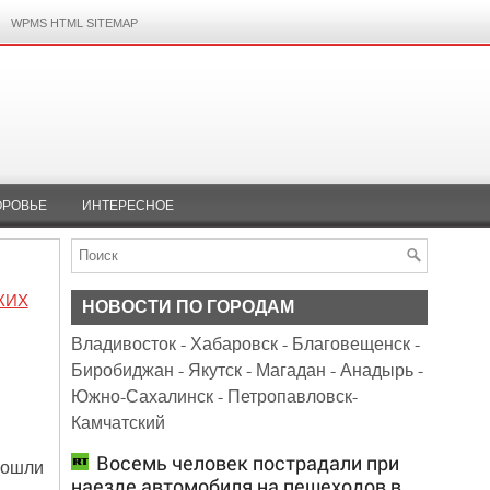
WPMS HTML SITEMAP
ОРОВЬЕ
ИНТЕРЕСНОЕ
КИХ
НОВОСТИ ПО ГОРОДАМ
Владивосток
-
Хабаровск
-
Благовещенск
-
Биробиджан
-
Якутск
-
Магадан
-
Анадырь
-
Южно-Сахалинск
-
Петропавловск-
Камчатский
Восемь человек пострадали при
рошли
наезде автомобиля на пешеходов в