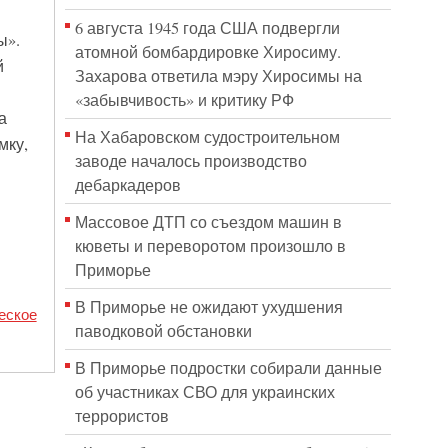
6 августа 1945 года США подвергли
ы».
атомной бомбардировке Хиросиму.
й
Захарова ответила мэру Хиросимы на
«забывчивость» и критику РФ
а
На Хабаровском судостроительном
мку,
заводе началось производство
дебаркадеров
Массовое ДТП со съездом машин в
кюветы и переворотом произошло в
Приморье
В Приморье не ожидают ухудшения
еское
паводковой обстановки
В Приморье подростки собирали данные
об участниках СВО для украинских
террористов