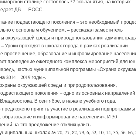
приморской столице состоялось 52 эко-занятия, на которых
ередает ДВ — РОСС.
итание подрастающего поколения – это необходимый процес
льно с основным обучением, – рассказал заместитель
ны окружающей среды и природопользования администрац
 – Уроки проходят в школах города в рамках реализации
е просвещение, образование и информирование населения
ет проведение ежегодного комплекса мероприятий для ю
очередь, частью муниципальной программы «Охрана окруж
а 2014 – 2019 годы».
и охраны окружающей среды и природопользования,
одрастающего поколения – одно из основных направлений
ладивостока. В сентябре, в начале учебного года,
предложено принять участие в реализации подпрограммы
, образование и информирование населения». И 50
ений на это предложение откликнулись.
ципальных школах № 70, 77, 82, 79, 6, 52, 10, 14, 35, 56, 66, 5