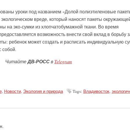
зованы уроки под названием «Долой полиэтиленовые пакет
 экологическом вреде, который наносят пакеты окружающе
ны на эко-сумки из хлопчатобумажной ткани. Во время
предоставляется возможность внести свой вклад в борьбу з
еты: ребенок может создать и расписать индивидуальную су
с собой.
Читайте
ДВ-РОСС
в
Telegram
е
,
Новости
,
Экология и природа
Tags:
Владивосток
,
экологич
н.