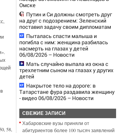
Омске
Путин и Си должны смотреть друг
на друг с подозрением: Зеленский
с,
поставил задачу своим дипломатам
Пыталась спасти малыша и
ии
погибла с ним: женщина разбилась
насмерть на глазах у детей
».
06/08/2026 – Новости
ных
Мать случайно выпала из окна с
ающей
трехлетним сыном на глазах у других
детей
Накрытое тело на дороге: в
 в
Татарстане фура раздавила женщину
- видео 06/08/2026 – Новости
СВЕЖИЕ ЗАПИСИ
Хабаровские вузы приняли от
0, 58,
абитуриентов более 100 тысяч заявлений