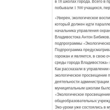
в 18 школах города. Всего в 
побывали 1 500 учащихся, п
«Уверен, экологическое восп
который должен идти паралле
начальника управления охра
Владивостока Антон Бибиков.
подпрограммы «Экологическо
Подпрограмма предусматрива
горожан и является, в свою 
среды города Владивостока» н
Как рассказали в управлени
экологическое просвещение п
деятельности администрации В
муниципальным школам было 
«Экологическое просвещение
общеобразовательных учрежд
Эко-уроки уже состоялись в муни