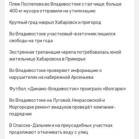
Пляж Поспелова во Владивостоке стал чище: больше
400 кг мусора отправили на утилизацию
Крупный град накрыл Хабаровск и пригород
Во Владивостоке участковый-взяточник лишился
свободы на три года
Экстренная трепанация черепа потребовалась юной
жительнице Хабаровска в Приморье
Во Владивостоке проверяют информацию о
нарушителях на набережной Арсеньева
Футбол: «Динамо-Владивосток» проиграло «Волгарю»
Во Владивостоке на Луговой, Некрасовской и
Моргородке ремонт виадуков проведёт компания-
подрядчик
В Спасске-Дальнем и на приусадебных участках
продолжают откачивать воду с улиц