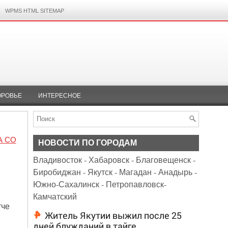
WPMS HTML SITEMAP
ОРОВЬЕ
ИНТЕРЕСНОЕ
А СО
НОВОСТИ ПО ГОРОДАМ
Владивосток
-
Хабаровск
-
Благовещенск
-
Биробиджан
-
Якутск
-
Магадан
-
Анадырь
-
Южно-Сахалинск
-
Петропавловск-
Камчатский
тче
Житель Якутии выжил после 25
дней блужданий в тайге