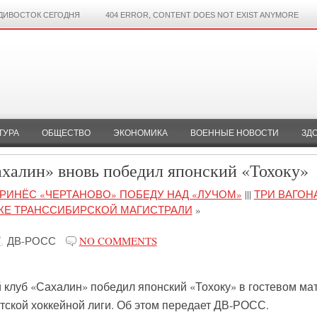
ДИВОСТОК СЕГОДНЯ
404 ERROR, CONTENT DOES NOT EXIST ANYMORE
ТУРА
ОБЩЕСТВО
ЭКОНОМИКА
ВОЕННЫЕ НОВОСТИ
ЗД
ахалин» вновь победил японский «Тохоку»
ПРИНЁС «ЧЕРТАНОВО» ПОБЕДУ НАД «ЛУЧОМ»
|||
ТРИ ВАГОН
КЕ ТРАНССИБИРСКОЙ МАГИСТРАЛИ
»
ДВ-РОСС
NO COMMENTS
клуб «Сахалин» победил японский «Тохоку» в гостевом ма
тской хоккейной лиги. Об этом передает ДВ-РОСС.