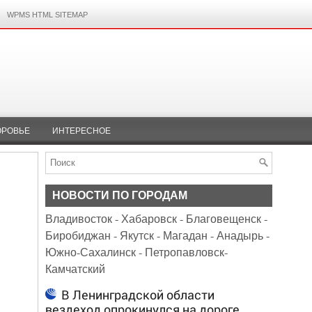
WPMS HTML SITEMAP
ОРОВЬЕ
ИНТЕРЕСНОЕ
НОВОСТИ ПО ГОРОДАМ
Владивосток
-
Хабаровск
-
Благовещенск
-
Биробиджан
-
Якутск
-
Магадан
-
Анадырь
-
Южно-Сахалинск
-
Петропавловск-
Камчатский
В Ленинградской области
вездеход опрокинулся на дороге,