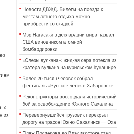
Новости ДВЖД: Билеты на поезда к
местам летнего отдыха можно
приобрести со скидкой
Мэр Нагасаки в декларации мира назвал
США виновником атомной
бомбардировки
 во
«Слезы вулкана»: жидкая сера потекла из
кратера вулкана на курильском Кунашире
тием
Более 20 тысяч человек собрал
фестиваль «Русское лето» в Хабаровске
Реконструкторы воссоздали исторический
бой за освобождение Южного Сахалина
ных
Перевернувшийся грузовик перекрыл
н из
дорогу на трассе Южно-Сахалинск — Оха
Пляж Поспелова во Владивостоке стал