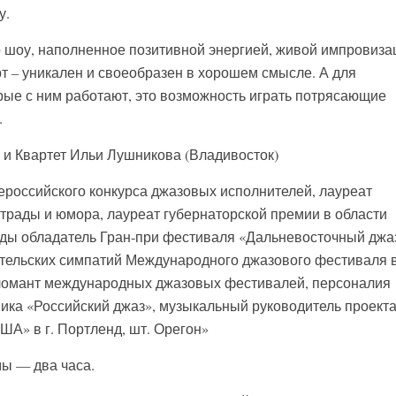
у.
о шоу, наполненное позитивной энергией, живой импровиза
рт – уникален и своеобразен в хорошем смысле. А для
рые с ним работают, это возможность играть потрясающие
.
 и Квартет Ильи Лушникова (Владивосток)
российского конкурса джазовых исполнителей, лауреат
трады и юмора, лауреат губернаторской премии в области
жды обладатель Гран-при фестиваля «Дальневосточный джа
ительских симпатий Международного джазового фестиваля 
пломант международных джазовых фестивалей, персоналия
ика «Российский джаз», музыкальный руководитель проект
А» в г. Портленд, шт. Орегон»
ы — два часа.