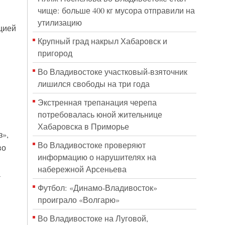
чище: больше 400 кг мусора отправили на
утилизацию
цией
Крупный град накрыл Хабаровск и
пригород
Во Владивостоке участковый-взяточник
лишился свободы на три года
Экстренная трепанация черепа
потребовалась юной жительнице
Хабаровска в Приморье
з»,
Во Владивостоке проверяют
во
информацию о нарушителях на
набережной Арсеньева
а
Футбол: «Динамо-Владивосток»
проиграло «Волгарю»
Во Владивостоке на Луговой,