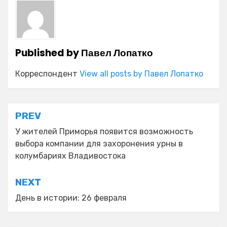
Published by
Павел Лопатко
Корреспондент
View all posts by Павел Лопатко
Навигация
PREV
по
У жителей Приморья появится возможность
выбора компании для захоронения урны в
записям
колумбариях Владивостока
NEXT
День в истории: 26 февраля