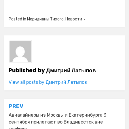
Posted in
Меридианы Тихого
,
Новости
Published by
Дмитрий Латыпов
View all posts by Дмитрий Латыпов
Навигация
PREV
по
Авиалайнеры из Москвы и Екатеринбурга 3
сентября прилетают во Владивосток вне
записям
графика