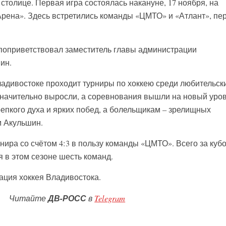
столице. Первая игра состоялась накануне, 17 ноября, на
рена». Здесь встретились команды «ЦМТО» и «Атлант», пе
поприветствовал заместитель главы администрации
ин.
ладивостоке проходит турниры по хоккею среди любительск
 значительно выросли, а соревнования вышли на новый уров
епкого духа и ярких побед, а болельщикам – зрелищных
м Акульшин.
ира со счётом 4:3 в пользу команды «ЦМТО». Всего за кубо
 в этом сезоне шесть команд.
ация хоккея Владивостока.
Читайте
ДВ-РОСС
в
Telegram