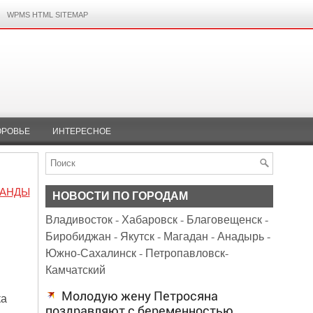
WPMS HTML SITEMAP
ОРОВЬЕ
ИНТЕРЕСНОЕ
ГАНДЫ
НОВОСТИ ПО ГОРОДАМ
Владивосток
-
Хабаровск
-
Благовещенск
-
Биробиджан
-
Якутск
-
Магадан
-
Анадырь
-
Южно-Сахалинск
-
Петропавловск-
Камчатский
Молодую жену Петросяна
ка
поздравляют с беременностью