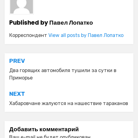
Published by
Павел Лопатко
Корреспондент
View all posts by Павел Лопатко
Навигация
PREV
по
Два горящих автомобиля тушили за сутки в
Приморье
записям
NEXT
Хабаровчане жалуются на нашествие тараканов
Добавить комментарий
Ваш e-mail не будет опубликован.