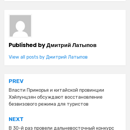
Published by
Дмитрий Латыпов
View all posts by Дмитрий Латыпов
Навигация
PREV
по
Власти Приморья и китайской провинции
Хэйлунцзян обсуждают восстановление
записям
безвизового режима для туристов
NEXT
В 30-й раз провели дальневосточный конкурс