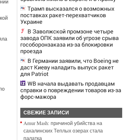
ении
Трамп высказался о возможных
поставках ракет-перехватчиков
кой
Украине
В Заволжской промзоне четыре
завода ОПК заявили об угрозе срыва
яла
гособоронзаказа из-за блокировки
проезда
В Германии заявили, что Boeing не
даст Киеву наладить выпуск ракет
для Patriot
WB начала выдавать продавцам
по
справки о повреждении товаров из-за
форс-мажора
СВЕЖИЕ ЗАПИСИ
Amur Mash: причиной убийства на
сахалинских Теплых озерах стала
палатка