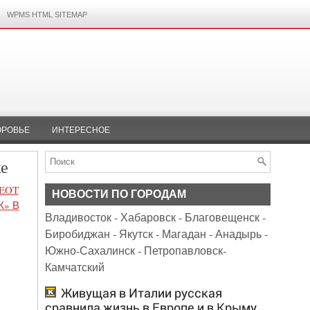
WPMS HTML SITEMAP
ОРОВЬЕ
ИНТЕРЕСНОЕ
ке
EOT
НОВОСТИ ПО ГОРОДАМ
» В
Владивосток
-
Хабаровск
-
Благовещенск
-
Биробиджан
-
Якутск
-
Магадан
-
Анадырь
-
Южно-Сахалинск
-
Петропавловск-
Камчатский
Живущая в Италии русская
сравнила жизнь в Европе и в Крыму