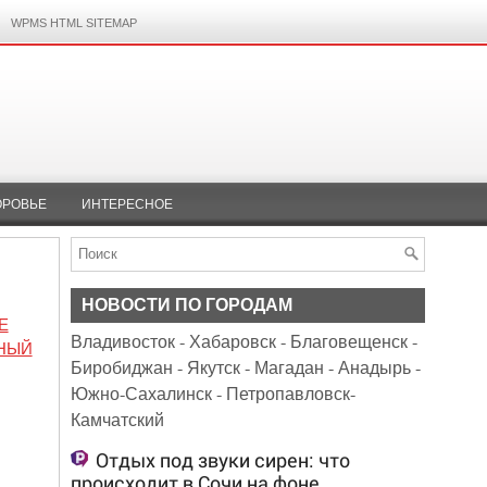
WPMS HTML SITEMAP
ОРОВЬЕ
ИНТЕРЕСНОЕ
НОВОСТИ ПО ГОРОДАМ
Е
Владивосток
-
Хабаровск
-
Благовещенск
-
ЬНЫЙ
Биробиджан
-
Якутск
-
Магадан
-
Анадырь
-
Южно-Сахалинск
-
Петропавловск-
Камчатский
Отдых под звуки сирен: что
происходит в Сочи на фоне