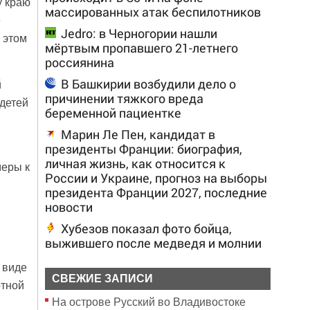
у краю
массированных атак беспилотников
е
Jedro: в Черногории нашли
 этом
мёртвым пропавшего 21-летнего
россиянина
В Башкирии возбудили дело о
й
причинении тяжкого вреда
 детей
беременной пациентке
Марин Ле Пен, кандидат в
президенты Франции: биография,
личная жизнь, как относится к
меры к
России и Украине, прогноз на выборы
президента Франции 2027, последние
новости
Хубезов показал фото бойца,
выжившего после медведя и молнии
 виде
СВЕЖИЕ ЗАПИСИ
отной
На острове Русский во Владивостоке