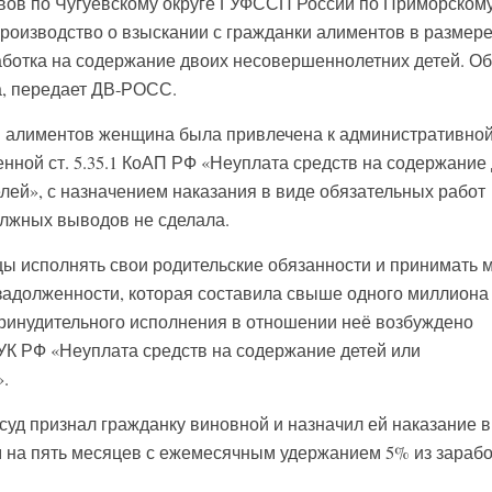
вов по Чугуевскому округе ГУФССП России по Приморском
роизводство о взыскании с гражданки алиментов в размер
работка на содержание двоих несовершеннолетних детей. Об
а, передает ДВ-РОСС.
ы алиментов женщина была привлечена к административно
нной ст. 5.35.1 КоАП РФ «Неуплата средств на содержание
лей», с назначением наказания в виде обязательных работ
олжных выводов не сделала.
 исполнять свои родительские обязанности и принимать 
адолженности, которая составила свыше одного миллиона
принудительного исполнения в отношении неё возбуждено
57 УК РФ «Неуплата средств на содержание детей или
.
суд признал гражданку виновной и назначил ей наказание в
 на пять месяцев с ежемесячным удержанием 5% из зараб