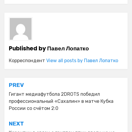
Published by
Павел Лопатко
Корреспондент
View all posts by Павел Лопатко
Навигация
PREV
по
Гигант медиафутбола 2DROTS победил
профессиональный «Сахалин» в матче Кубка
записям
России со счётом 2:0
NEXT