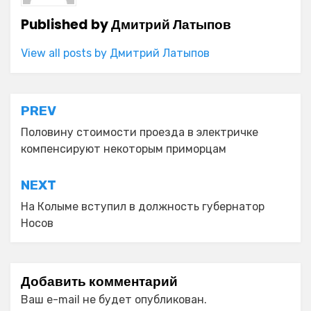
Published by
Дмитрий Латыпов
View all posts by Дмитрий Латыпов
Навигация
PREV
по
Половину стоимости проезда в электричке
компенсируют некоторым приморцам
записям
NEXT
На Колыме вступил в должность губернатор
Носов
Добавить комментарий
Ваш e-mail не будет опубликован.