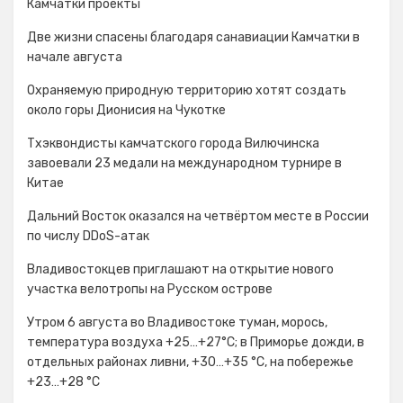
Камчатки проекты
Две жизни спасены благодаря санавиации Камчатки в
начале августа
Охраняемую природную территорию хотят создать
около горы Дионисия на Чукотке
Тхэквондисты камчатского города Вилючинска
завоевали 23 медали на международном турнире в
Китае
Дальний Восток оказался на четвёртом месте в России
по числу DDoS-атак
Владивостокцев приглашают на открытие нового
участка велотропы на Русском острове
Утром 6 августа во Владивостоке туман, морось,
температура воздуха +25…+27°С; в Приморье дожди, в
отдельных районах ливни, +30…+35 °C, на побережье
+23…+28 °C