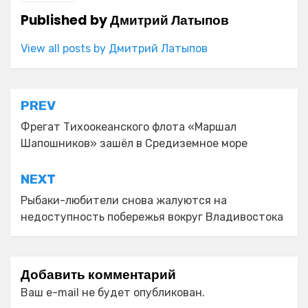
Published by
Дмитрий Латыпов
View all posts by Дмитрий Латыпов
Навигация
PREV
по
Фрегат Тихоокеанского флота «Маршал
Шапошников» зашёл в Средиземное море
записям
NEXT
Рыбаки-любители снова жалуются на
недоступность побережья вокруг Владивостока
Добавить комментарий
Ваш e-mail не будет опубликован.