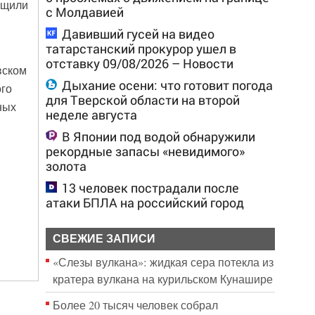
бщили
с Молдавией
Давивший гусей на видео
татарстанский прокурор ушел в
отставку 09/08/2026 – Новости
вском
Дыхание осени: что готовит погода
ого
для Тверской области на второй
ных
неделе августа
В Японии под водой обнаружили
рекордные запасы «невидимого»
золота
13 человек пострадали после
атаки БПЛА на российский город
СВЕЖИЕ ЗАПИСИ
«Слезы вулкана»: жидкая сера потекла из
кратера вулкана на курильском Кунашире
Более 20 тысяч человек собрал