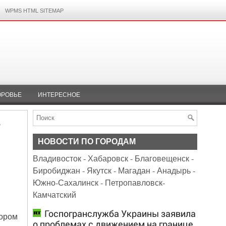
WPMS HTML SITEMAP
ОРОВЬЕ
ИНТЕРЕСНОЕ
в
НОВОСТИ ПО ГОРОДАМ
Владивосток
-
Хабаровск
-
Благовещенск
-
Биробиджан
-
Якутск
-
Магадан
-
Анадырь
-
Южно-Сахалинск
-
Петропавловск-
Камчатский
Госпогранслужба Украины заявила
тором
о проблемах с движением на границе