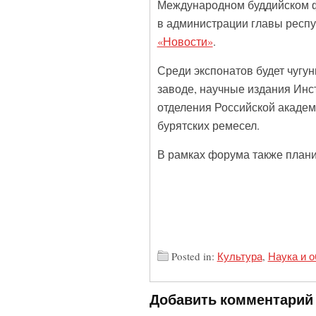
Международном буддийском фо
в администрации главы респу
«Новости»
.
Среди экспонатов будет чугу
заводе, научные издания Инс
отделения Российской академ
бурятских ремесел.
В рамках форума также плани
Posted in:
Культура
,
Наука и 
Добавить комментарий