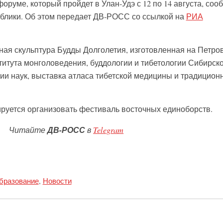
руме, который пройдет в Улан-Удэ с 12 по 14 августа, соо
блики. Об этом передает ДВ-РОСС со ссылкой на
РИА
нная скульптура Будды Долголетия, изготовленная на Петро
титута монголоведения, буддологии и тибетологии Сибирск
ии наук, выставка атласа тибетской медицины и традицион
руется организовать фестиваль восточных единоборств.
Читайте
ДВ-РОСС
в
Telegram
образование
,
Новости