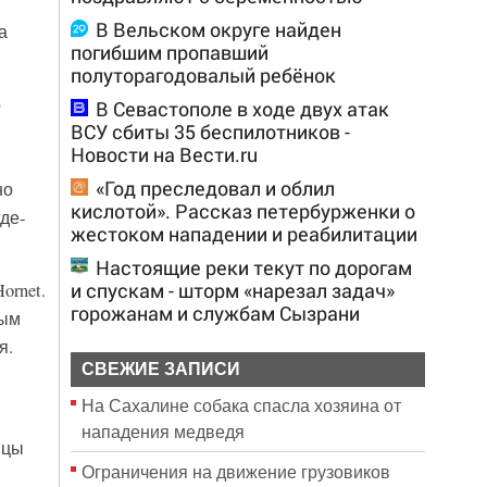
В Вельском округе найден
а
погибшим пропавший
полуторагодовалый ребёнок
о
В Севастополе в ходе двух атак
ВСУ сбиты 35 беспилотников -
Новости на Вести.ru
«Год преследовал и облил
но
кислотой». Рассказ петербурженки о
де-
жестоком нападении и реабилитации
Настоящие реки текут по дорогам
и спускам - шторм «нарезал задач»
ornet.
горожанам и службам Сызрани
ным
я.
СВЕЖИЕ ЗАПИСИ
На Сахалине собака спасла хозяина от
нападения медведя
ицы
Ограничения на движение грузовиков