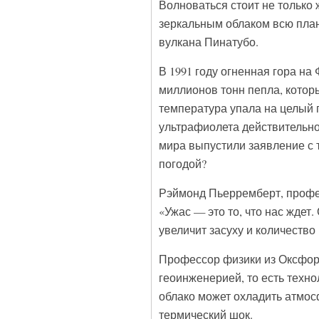
Волноваться стоит не только
зеркальным облаком всю план
вулкана Пинатубо.
В 1991 году огненная гора на
миллионов тонн пепла, которы
температура упала на целый 
ультрафиолета действительно
мира выпустили заявление с 
погодой?
Рэймонд Пьерремберт, профе
«Ужас — это то, что нас ждет
увеличит засуху и количество
Профессор физики из Оксфор
геоинженерией, то есть техно
облако может охладить атмосф
термический шок.