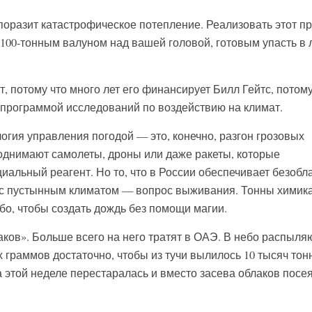
оразит катастрофическое потепление. Реализовать этот пр
 100-тонным валуном над вашей головой, готовым упасть в
т, потому что много лет его финансирует Билл Гейтс, потому
 программой исследований по воздействию на климат.
огия управления погодой — это, конечно, разгон грозовых
поднимают самолеты, дроны или даже ракеты, которые
иальный реагент. Но то, что в России обеспечивает безобл
х с пустынным климатом — вопрос выживания. Тонны химик
бо, чтобы создать дождь без помощи магии.
аков». Больше всего на него тратят в ОАЭ. В небо распыля
 граммов достаточно, чтобы из тучи вылилось 10 тысяч тон
а этой неделе перестаралась и вместо засева облаков посе