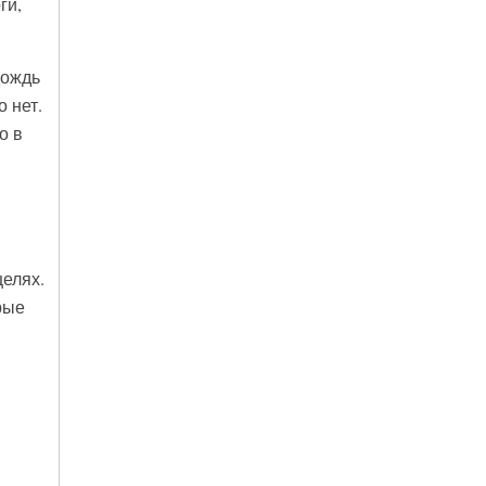
ги,
дождь
 нет.
о в
елях.
рые