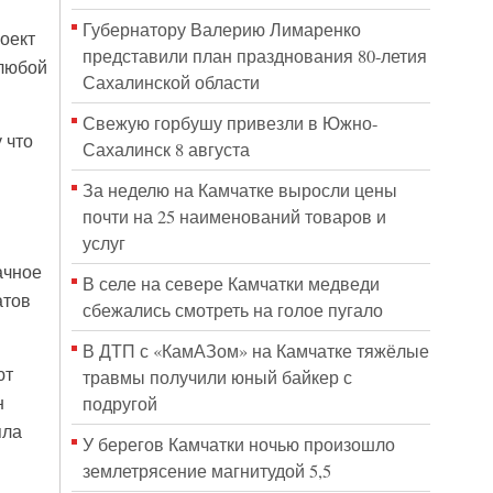
Губернатору Валерию Лимаренко
оект
представили план празднования 80-летия
 любой
Сахалинской области
Свежую горбушу привезли в Южно-
 что
Сахалинск 8 августа
За неделю на Камчатке выросли цены
почти на 25 наименований товаров и
услуг
ачное
В селе на севере Камчатки медведи
атов
сбежались смотреть на голое пугало
В ДТП с «КамАЗом» на Камчатке тяжёлые
ют
травмы получили юный байкер с
н
подругой
яла
У берегов Камчатки ночью произошло
землетрясение магнитудой 5,5