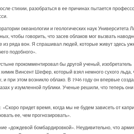
осле стихии, разобраться в ее причинах пытается професс
сси.
ратории океанологии и геологических наук Университета Л
ных, чтобы говорить, что засев облаков мог вызвать наводн
е из ряда вон. Я спрашивал людей, которые живут здесь уж
чего подобного».
устыне прокомментировал бы другой ученый, изобретатель
 химик Винсент Шефер, который взял немного сухого льда,
 и при этом возникло облако. В 1946 году он впервые созда
азах у изумленной публики. Ученые решили, что теперь они
«Скоро придет время, когда мы не будем зависеть от капр
ровать ее, чем прогнозировать».
ние «дождевой бомбардировкой». Неудивительно, что арми