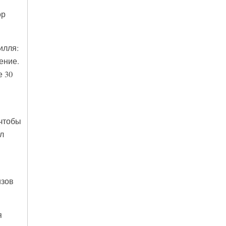
ор
илля:
ение.
е 30
 чтобы
л
изов
я