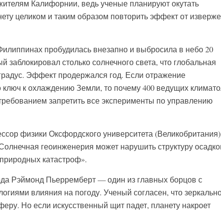
 жителям Калифорнии, ведь ученые планируют окутать
ету целиком и таким образом повторить эффект от изверж
 Филиппинах пробудилась внезапно и выбросила в небо 20
й заблокировал столько солнечного света, что глобальная
градус. Эффект продержался год. Если отражение
 ключ к охлаждению Земли, то почему 400 ведущих климато
требованием запретить все эксперименты по управлению
ссор физики Оксфордского университета (Великобритания)
. Солнечная геоинженерия может нарушить структуру осадко
 природных катастроф».
да Рэймонд Пьерремберт — один из главных борцов с
логиями влияния на погоду. Ученый согласен, что зеркальн
еру. Но если искусственный щит падет, планету накроет