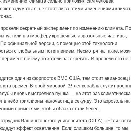
 к изменению климата сильно приложил сам человек.
яют задуматься, не стоят ли за этими изменениями климат
гонах.
провели секретный эксперимент по изменению климата. П
и выпустили в атмосферу крошечные аэрозольные частицы,
По официальной версии, с помощью этой технологии
оться с глобальным потеплением. Несмотря на такие, мож
сперимент почему-то хотели засекретить. И провели его не г
дится один из форпостов ВМС США, там стоит авианосец H
флота времен Второй мировой. 25 лет корабль служит воен
палубы вновь выстрелила пушка — на этот раз климатическа
 в небо триллионы наночастиц в секунду. Это аэрозоль на
ескими примесями, чтобы облака стали белее.
отрудник Вашингтонского университета (США): «Если част
оздадут эффект осветления. Если слишком большие, то мы