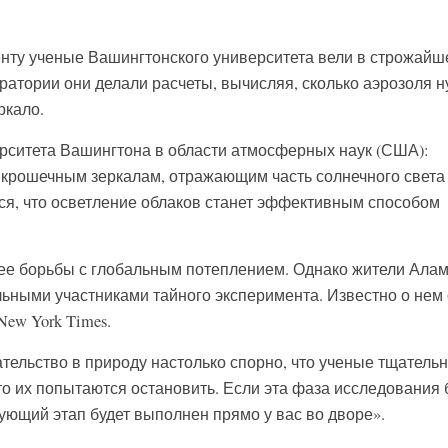
енту ученые Вашингтонского университета вели в строжай
оратории они делали расчеты, вычисляя, сколько аэрозоля н
ркало.
рситета Вашингтона в области атмосферных наук (США):
 крошечным зеркалам, отражающим часть солнечного света
ся, что осветление облаков станет эффективным способом
ее борьбы с глобальным потеплением. Однако жители Ала
ольными участниками тайного эксперимента. Известно о нем
New York Times.
тельство в природу настолько спорно, что ученые тщатель
то их попытаются остановить. Если эта фаза исследования 
ующий этап будет выполнен прямо у вас во дворе».