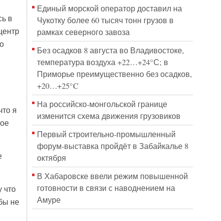
Единый морской оператор доставил на
сь в
Чукотку более 60 тысяч тонн грузов в
центр
рамках северного завоза
о
Без осадков 8 августа во Владивостоке,
температура воздуха +22…+24°С; в
Приморье преимущественно без осадков,
+20…+25°C
На российско‑монгольской границе
что я
изменится схема движения грузовиков
ное
Первый строительно‑промышленный
форум‑выставка пройдёт в Забайкалье 8
е
октября
В Хабаровске ввели режим повышенной
готовности в связи с наводнением на
 что
Амуре
бы не