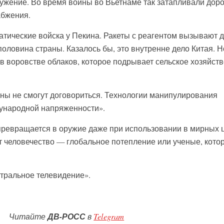
ужение. Во время войны во Вьетнаме так затапливали доро
абжения.
тические войска у Пекина. Ракеты с реагентом вызывают 
половина страны. Казалось бы, это внутренне дело Китая. Но
в воровстве облаков, которое подрывает сельское хозяйств
ны не смогут договориться. Технологии манипулирования
дународной напряженности».
ревращается в оружие даже при использовании в мирных ц
т человечество — глобальное потепление или ученые, кото
тральное телевидение».
Читайте
ДВ-РОСС
в
Telegram