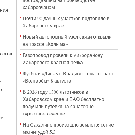
пострадавшим на производстве
хабаровчанам
ения
Почти 90 дачных участков подтопило в
Хабаровском крае
Новый автономный узел связи открыли
на трассе «Колыма»
логов
Газопровод провели к микрорайону
Хабаровска Красная речка
Футбол: «Динамо-Владивосток» сыграет с
«Волгарём» 8 августа
:
в,
В 2026 году 1300 льготников в
Хабаровском крае и ЕАО бесплатно
получили путёвки на санаторно-
курортное лечение
ое
На Сахалине произошло землетрясение
магнитудой 5,3