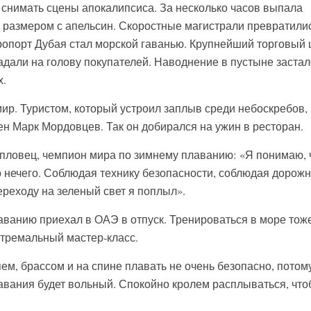
снимать сцены апокалипсиса. За несколько часов выпала
д размером с апельсин. Скоростные магистрали превратили
эропорт Дубая стал морской гаванью. Крупнейший торговый 
адали на голову покупателей. Наводнение в пустыне застал
х.
ир. Туристом, который устроил заплыв среди небоскребов,
ен Марк Мордовцев. Так он добирался на ужин в ресторан.
пловец, чемпион мира по зимнему плаванию: «Я понимаю, 
о нечего. Соблюдая технику безопасности, соблюдая дорож
реходу на зеленый свет я поплыл».
ванию приехал в ОАЭ в отпуск. Тренироваться в море тож
стремальный мастер-класс.
м, брассом и на спине плавать не очень безопасно, потому
вания будет вольный. Спокойно кролем расплываться, что