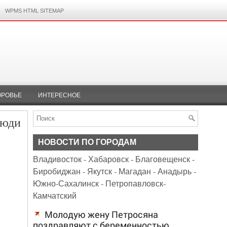
WPMS HTML SITEMAP
ОРОВЬЕ
ИНТЕРЕСНОЕ
люди
НОВОСТИ ПО ГОРОДАМ
Владивосток
-
Хабаровск
-
Благовещенск
-
Биробиджан
-
Якутск
-
Магадан
-
Анадырь
-
Южно-Сахалинск
-
Петропавловск-
Камчатский
Молодую жену Петросяна
поздравляют с беременностью