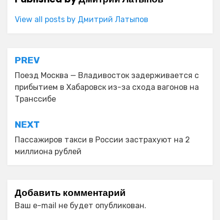
View all posts by Дмитрий Латыпов
Навигация
PREV
по
Поезд Москва — Владивосток задерживается с
прибытием в Хабаровск из-за схода вагонов на
записям
Транссибе
NEXT
Пассажиров такси в России застрахуют на 2
миллиона рублей
Добавить комментарий
Ваш e-mail не будет опубликован.