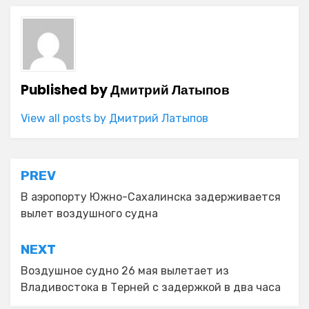
Published by
Дмитрий Латыпов
View all posts by Дмитрий Латыпов
Навигация
PREV
по
В аэропорту Южно-Сахалинска задерживается
вылет воздушного судна
записям
NEXT
Воздушное судно 26 мая вылетает из
Владивостока в Терней с задержкой в два часа