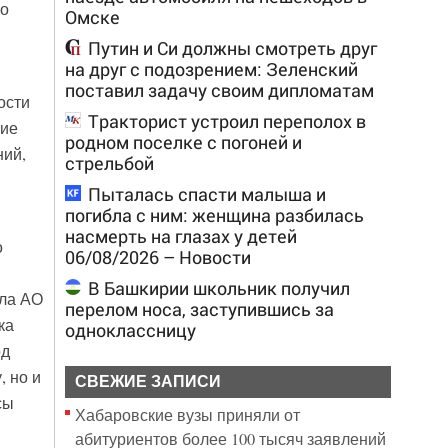
 о
Омске
Путин и Си должны смотреть друг
на друг с подозрением: Зеленский
поставил задачу своим дипломатам
ости
Тракторист устроил переполох в
ние
родном поселке с погоней и
ний,
стрельбой
Пыталась спасти малыша и
погибла с ним: женщина разбилась
насмерть на глазах у детей
о
06/08/2026 – Новости
В Башкирии школьник получил
ала АО
перелом носа, заступившись за
ка
одноклассницу
од
, но и
СВЕЖИЕ ЗАПИСИ
сы
Хабаровские вузы приняли от
абитуриентов более 100 тысяч заявлений