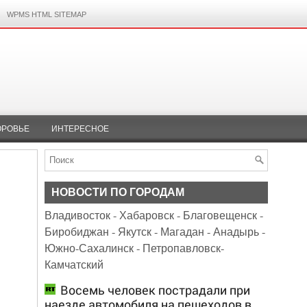
WPMS HTML SITEMAP
ОРОВЬЕ
ИНТЕРЕСНОЕ
НОВОСТИ ПО ГОРОДАМ
Владивосток
-
Хабаровск
-
Благовещенск
-
Биробиджан
-
Якутск
-
Магадан
-
Анадырь
-
Южно-Сахалинск
-
Петропавловск-
Камчатский
и
Восемь человек пострадали при
наезде автомобиля на пешеходов в