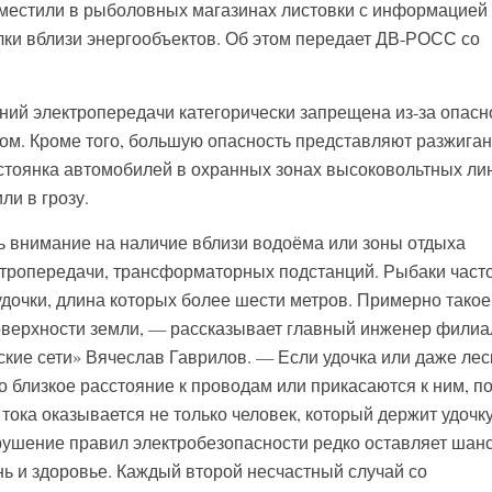
зместили в рыболовных магазинах листовки с информацией
ки вблизи энергообъектов. Об этом передает ДВ-РОСС со
ний электропередачи категорически запрещена из-за опасн
ом. Кроме того, большую опасность представляют разжига
 стоянка автомобилей в охранных зонах высоковольтных ли
ли в грозу.
 внимание на наличие вблизи водоёма или зоны отдыха
тропередачи, трансформаторных подстанций. Рыбаки част
удочки, длина которых более шести метров. Примерно такое
оверхности земли, — рассказывает главный инженер фили
кие сети» Вячеслав Гаврилов. — Если удочка или даже лес
 близкое расстояние к проводам или прикасаются к ним, п
тока оказывается не только человек, который держит удочку
арушение правил электробезопасности редко оставляет шан
нь и здоровье. Каждый второй несчастный случай со