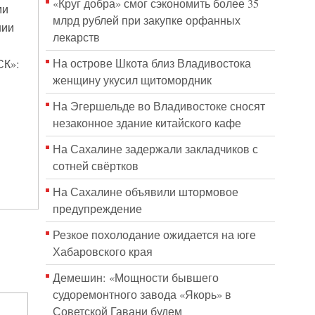
«Круг добра» смог сэкономить более 35
ми
млрд рублей при закупке орфанных
нии
лекарств
На острове Шкота близ Владивостока
СК»:
женщину укусил щитомордник
На Эгершельде во Владивостоке сносят
незаконное здание китайского кафе
На Сахалине задержали закладчиков с
сотней свёртков
На Сахалине объявили штормовое
предупреждение
Резкое похолодание ожидается на юге
Хабаровского края
Демешин: «Мощности бывшего
судоремонтного завода «Якорь» в
Советской Гавани будем